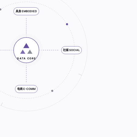
具身 EMBODIED
社媒 SOCIAL
DATA CORE
电商 E-COMM