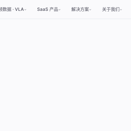
数据 · VLA
SaaS 产品
解决方案
关于我们
范
练 · SFT · RAG · Agent
自然语言数据发现
垂类数据基础设施
30 大类 · 4,000+ SKU
200+ 国家 · 120+ 语种
新三板 871430
元数据 Schema
例
荐 · 内容理解
洞察摘要与归因
高新 · 专精特新
50,000h+ 采集储备
选品 · KOL · 归因
News & Press
免费样例申请
接
 · 4D · DaaS
视频 / 图像 / 文本
Strategic Timeline
2.3B+ 片段母池
声量 · 舆情 · 传播
公告与定期报告
API · OSS · 私有云
销决策 · 内容立项
价值评级 · 风控
4D · 遥操作轨迹
IP 评估 · 立项 · 授权
授权链路 · 认证