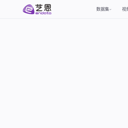
数据集
视频
Video Feeds
AI 副驾驶 · v3.0
TB 级预训练语料
元数据规
预训
影视 / 社媒 / 电商 / 具身
Marketing Cube
指令对 · 多轮对话
小规模样
推
Define · Curate · Deliver
四维标注 · 具身专线
向量化 · 结构化
私有云对
VLA
RLDS · LeRobot · WebDataset
电商 · 社媒 · AI 数据
函数签名 · CoT
授权链路
营